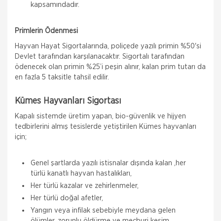
kapsamındadır.
Primlerin Ödenmesi
Hayvan Hayat Sigortalarında, poliçede yazılı primin %50'si
Devlet tarafından karşılanacaktır. Sigortalı tarafından
ödenecek olan primin %25’i peşin alınır, kalan prim tutarı da
en fazla 5 taksitle tahsil edilir.
Kümes Hayvanları Sigortası
Kapalı sistemde üretim yapan, bio-güvenlik ve hijyen
tedbirlerini almış tesislerde yetiştirilen Kümes hayvanları
için;
Genel şartlarda yazılı istisnalar dışında kalan ,her
türlü kanatlı hayvan hastalıkları,
Her türlü kazalar ve zehirlenmeler,
Her türlü doğal afetler,
Yangın veya infilak sebebiyle meydana gelen
ölümler, zorunlu öldürme ve mecburi kesim