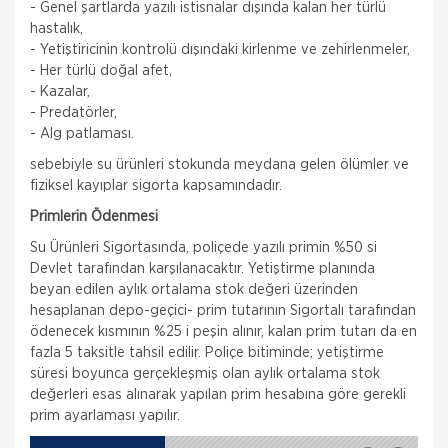
- Genel şartlarda yazılı istisnalar dışında kalan her türlü
hastalık,
- Yetiştiricinin kontrolü dışındaki kirlenme ve zehirlenmeler,
- Her türlü doğal afet,
- Kazalar,
- Predatörler,
- Alg patlaması.
sebebiyle su ürünleri stokunda meydana gelen ölümler ve
fiziksel kayıplar sigorta kapsamındadır.
Primlerin Ödenmesi
Su Ürünleri Sigortasında, poliçede yazılı primin %50 si
Devlet tarafından karşılanacaktır. Yetiştirme planında
Doğa Sigorta
beyan edilen aylık ortalama stok değeri üzerinden
Trafik Sigortası
hesaplanan depo-geçici- prim tutarının Sigortalı tarafından
ödenecek kısmının %25 i peşin alınır, kalan prim tutarı da en
Trafik Sigortası’nın kapsamında; sigortacı, poliçede
fazla 5 taksitle tahsil edilir. Poliçe bitiminde; yetiştirme
tanımlanan motorlu aracın işletilmesi sırasında, bir
kimsenin ölümüne veya yaralanmasına veya bir
süresi boyunca gerçekleşmiş olan aylık ortalama stok
şeyin zara
değerleri esas alınarak yapılan prim hesabına göre gerekli
Doğa Sigorta
prim ayarlaması yapılır.
İş Yeri Sigortası