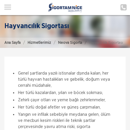
ANA SAYFA
HAKKIMIZDA
Hayvancılık Sigortası
HİZMETLERİMİZ
Ana Sayfa
Hizmetlerimiz
Neova Sigorta
Hayvancılık Sigortası
POLIÇE HATIRLAT
İLETIŞIM
ŞUBELERIMIZ
Genel şartlarda yazılı istisnalar dşında kalan, her
türlü hayvan hastalıkları ve gebelik, doğum veya
ŞUBE BAŞVURUSU
cerrahi müdahale,
Her türlü kazalardan, yılan ve böcek sokması,
MÜŞTERI GIRIŞI
Zehirli çayır otları ve yeme bağlı zehirlenmeler,
Her türlü doğal afetler ve güneş çarpmaları,
Yangın ve infilak sebebiyle meydana gelen, ölüm
TEKLİF AL
ve mecburi kesim riskleri ile teknik şartlar
çerçevesinde yavru atma riski, sigorta