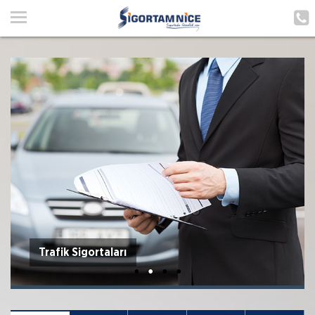
ANA SAYFA
HAKKIMIZDA
HİZMETLERİMİZ
POLIÇE HATIRLAT
İLETIŞIM
ŞUBELERIMIZ
ŞUBE BAŞVURUSU
MÜŞTERI GIRIŞI
Trafik Sigortaları
TEKLİF AL