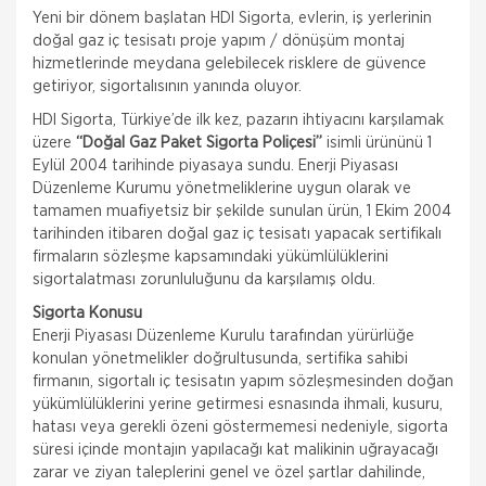
Yeni bir dönem başlatan HDI Sigorta, evlerin, iş yerlerinin
doğal gaz iç tesisatı proje yapım / dönüşüm montaj
hizmetlerinde meydana gelebilecek risklere de güvence
getiriyor, sigortalısının yanında oluyor.
HDI Sigorta, Türkiye’de ilk kez, pazarın ihtiyacını karşılamak
üzere
“Doğal Gaz Paket Sigorta Poliçesi”
isimli ürününü 1
Eylül 2004 tarihinde piyasaya sundu. Enerji Piyasası
Düzenleme Kurumu yönetmeliklerine uygun olarak ve
tamamen muafiyetsiz bir şekilde sunulan ürün, 1 Ekim 2004
tarihinden itibaren doğal gaz iç tesisatı yapacak sertifikalı
firmaların sözleşme kapsamındaki yükümlülüklerini
sigortalatması zorunluluğunu da karşılamış oldu.
Sigorta Konusu
Enerji Piyasası Düzenleme Kurulu tarafından yürürlüğe
konulan yönetmelikler doğrultusunda, sertifika sahibi
firmanın, sigortalı iç tesisatın yapım sözleşmesinden doğan
yükümlülüklerini yerine getirmesi esnasında ihmali, kusuru,
hatası veya gerekli özeni göstermemesi nedeniyle, sigorta
süresi içinde montajın yapılacağı kat malikinin uğrayacağı
zarar ve ziyan taleplerini genel ve özel şartlar dahilinde,