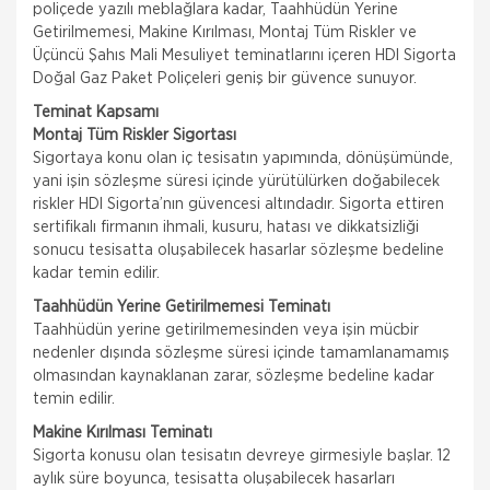
poliçede yazılı meblağlara kadar, Taahhüdün Yerine
Getirilmemesi, Makine Kırılması, Montaj Tüm Riskler ve
Üçüncü Şahıs Mali Mesuliyet teminatlarını içeren HDI Sigorta
Doğal Gaz Paket Poliçeleri geniş bir güvence sunuyor.
Teminat Kapsamı
Montaj Tüm Riskler Sigortası
Sigortaya konu olan iç tesisatın yapımında, dönüşümünde,
yani işin sözleşme süresi içinde yürütülürken doğabilecek
riskler HDI Sigorta’nın güvencesi altındadır. Sigorta ettiren
sertifikalı firmanın ihmali, kusuru, hatası ve dikkatsizliği
sonucu tesisatta oluşabilecek hasarlar sözleşme bedeline
kadar temin edilir.
Taahhüdün Yerine Getirilmemesi Teminatı
Taahhüdün yerine getirilmemesinden veya işin mücbir
nedenler dışında sözleşme süresi içinde tamamlanamamış
olmasından kaynaklanan zarar, sözleşme bedeline kadar
temin edilir.
Makine Kırılması Teminatı
Sigorta konusu olan tesisatın devreye girmesiyle başlar. 12
Doğa Sigorta
aylık süre boyunca, tesisatta oluşabilecek hasarları
Trafik Sigortası