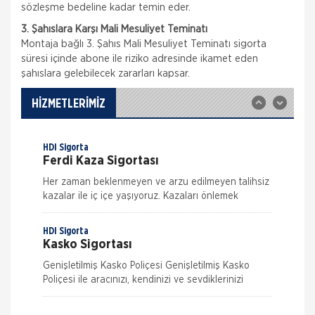
sözleşme bedeline kadar temin eder.
Trafik Sigortası’nın kapsamında; sigortacı, poliçede
3. Şahıslara Karşı Mali Mesuliyet Teminatı
tanımlanan motorlu aracın işletilmesi sırasında, bir
kimsenin ölümüne veya yaralanmasına veya bir
Montaja bağlı 3. Şahıs Mali Mesuliyet Teminatı sigorta
şeyin zara
süresi içinde abone ile riziko adresinde ikamet eden
Doğa Sigorta
şahıslara gelebilecek zararları kapsar.
İş Yeri Sigortası
Kobi Paket Sigorta Kapsamı: Ticari İşletme Sınai
HİZMETLERİMİZ
İşletme Teminat Konusu: Bina Emtia Makine
Demirbaş Dekorasyon Yazar Kasa Kasa Mecburi
Teminatlar Ya
HDI Sigorta
Ferdi Kaza Sigortası
Her zaman beklenmeyen ve arzu edilmeyen talihsiz
kazalar ile iç içe yaşıyoruz. Kazaları önlemek
mümkün ama ne kadar dikkat edersek edelim
tamamen ortadan kaldırmak m&u
HDI Sigorta
Kasko Sigortası
Genişletilmiş Kasko Poliçesi Genişletilmiş Kasko
Poliçesi ile aracınızı, kendinizi ve sevdiklerinizi
güvence altına alın. Yeni bir dönem başlatan HDI
Nakliye Hasarı İçin Gerekli Bilgiler
Sigorta hızl