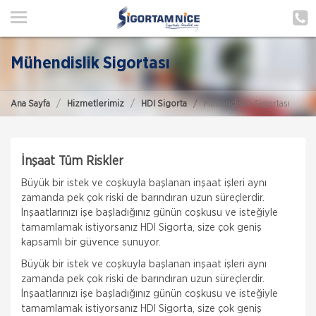
ANA SAYFA
HAKKIMIZDA
Mühendislik Sigortası
HİZMETLERİMİZ
Ana Sayfa
Hizmetlerimiz
HDI Sigorta
Mühendislik Sigortası
POLIÇE HATIRLAT
İLETIŞIM
İnşaat Tüm Riskler
ŞUBELERIMIZ
Büyük bir istek ve coşkuyla başlanan inşaat işleri aynı
zamanda pek çok riski de barındıran uzun süreçlerdir.
ŞUBE BAŞVURUSU
İnşaatlarınızı işe başladığınız günün coşkusu ve isteğiyle
tamamlamak istiyorsanız HDI Sigorta, size çok geniş
MÜŞTERI GIRIŞI
kapsamlı bir güvence sunuyor.
Büyük bir istek ve coşkuyla başlanan inşaat işleri aynı
zamanda pek çok riski de barındıran uzun süreçlerdir.
TEKLİF AL
İnşaatlarınızı işe başladığınız günün coşkusu ve isteğiyle
tamamlamak istiyorsanız HDI Sigorta, size çok geniş